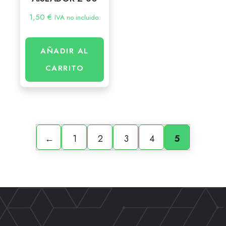
1,50
€
IVA no incluido.
AÑADIR AL
CARRITO
←
1
2
3
4
5