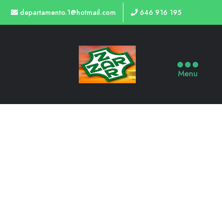
departamento.1@hotmail.com
646 916 195
Menu
AISLADORES