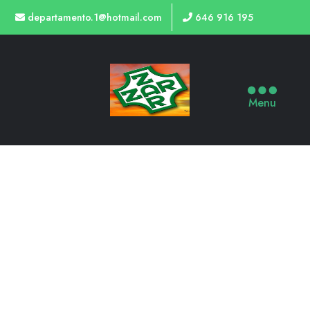
departamento.1@hotmail.com
646 916 195
Menu
PASTORES 9 V.