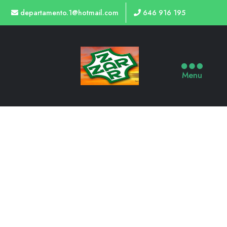
departamento.1@hotmail.com
646 916 195
Menu
[FIBOSEARCH]