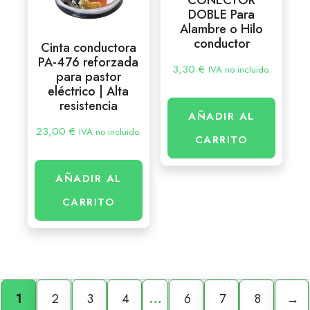
CONECTOR
DOBLE Para
Alambre o Hilo
conductor
Cinta conductora
PA-476 reforzada
3,30
€
IVA no incluido.
para pastor
eléctrico | Alta
resistencia
AÑADIR AL
23,00
€
IVA no incluido.
CARRITO
AÑADIR AL
CARRITO
1
2
3
4
…
6
7
8
→