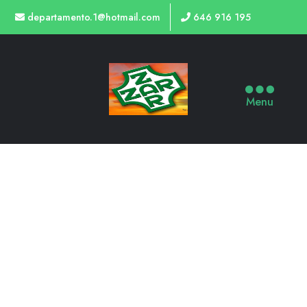
departamento.1@hotmail.com
646 916 195
Menu
TIENDA