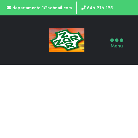
departamento.1@hotmail.com
646 916 195
Menu
INOX