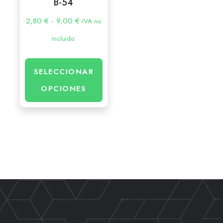
B-54
2,80
€
-
9,00
€
IVA no
incluido.
SELECCIONAR
OPCIONES