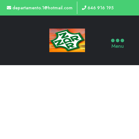
departamento.1@hotmail.com
646 916 195
Menu
20