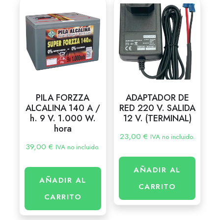
PILA FORZZA
ADAPTADOR DE
ALCALINA 140 A /
RED 220 V. SALIDA
h. 9 V. 1.000 W.
12 V. (TERMINAL)
hora
23,00
€
IVA no incluido.
39,00
€
IVA no incluido.
AÑADIR AL
AÑADIR AL
CARRITO
CARRITO