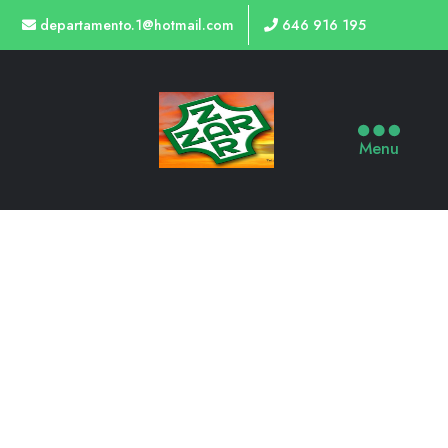
departamento.1@hotmail.com
646 916 195
Menu
TIENDA