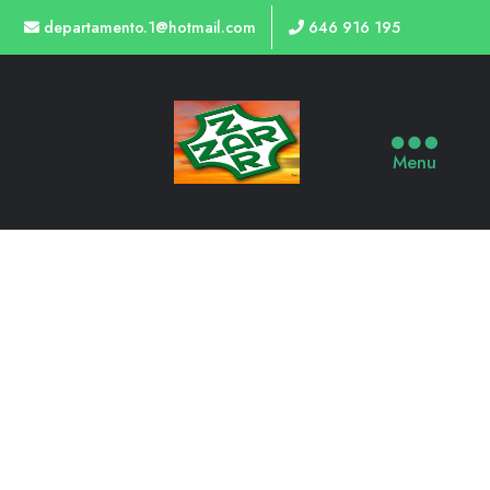
departamento.1@hotmail.com
646 916 195
Menu
TIENDA