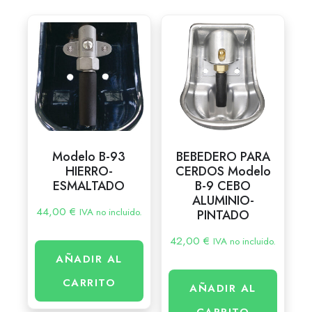
Modelo B-93
BEBEDERO PARA
HIERRO-
CERDOS Modelo
ESMALTADO
B-9 CEBO
ALUMINIO-
44,00
€
IVA no incluido.
PINTADO
42,00
€
IVA no incluido.
AÑADIR AL
CARRITO
AÑADIR AL
CARRITO