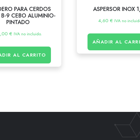
DERO PARA CERDOS
ASPERSOR INOX 1
 B-9 CEBO ALUMINIO-
4,60
€
IVA no incluid
PINTADO
2,00
€
IVA no incluido.
AÑADIR AL CARR
ADIR AL CARRITO