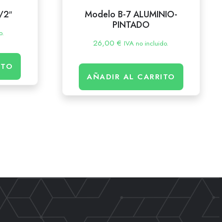
/2″
Modelo B-7 ALUMINIO-
PINTADO
o.
26,00
€
IVA no incluido.
ITO
AÑADIR AL CARRITO