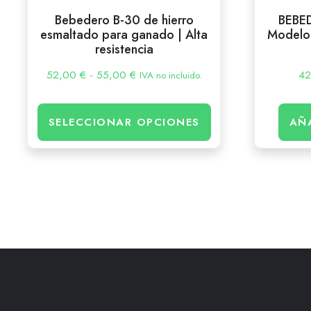
Bebedero B-30 de hierro
BEBE
esmaltado para ganado | Alta
Modelo
resistencia
52,00
€
-
55,00
€
4
IVA no incluido.
SELECCIONAR OPCIONES
AÑ