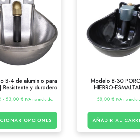
o B-4 de aluminio para
Modelo B-30 POR
 Resistente y duradero
HIERRO-ESMALT
€
-
53,00
€
58,00
€
IVA no incluido.
IVA no inclui
CCIONAR OPCIONES
AÑADIR AL CARR