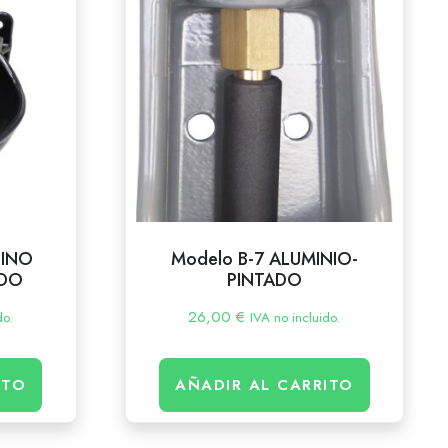
CINO
Modelo B-7 ALUMINIO-
ADO
PINTADO
26,00
€
do.
IVA no incluido.
ITO
AÑADIR AL CARRITO