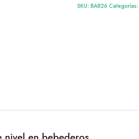
SKU:
BA826
Categorías
 nivel en bebederos