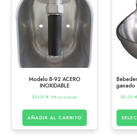
Modelo B-92 ACERO
Bebeder
INOXIDABLE
ganado |
35,00
€
50,00
IVA no incluido.
AÑADIR AL CARRITO
SELE