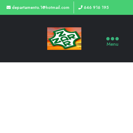
departamento.1@hotmail.com
646 916 195
Menu
TIENDA