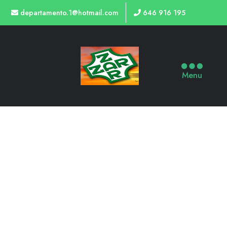
departamento.1@hotmail.com
646 916 195
Menu
TIENDA