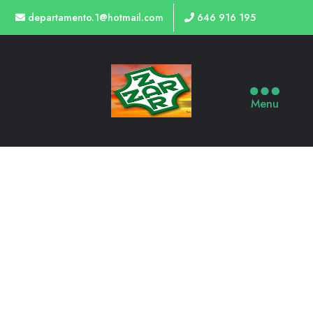
departamento.1@hotmail.com
646 916 195
Menu
TIENDA