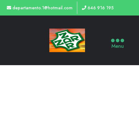
departamento.1@hotmail.com
646 916 195
Menu
TIENDA