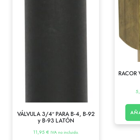
RACOR 
5
AÑ
VÁLVULA 3/4″ PARA B-4, B-92
y B-93 LATÓN
11,95
€
IVA no incluido.