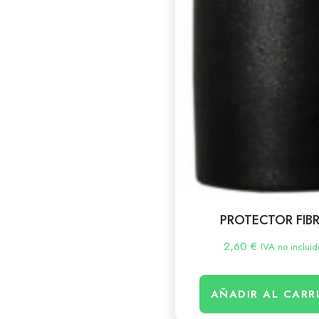
PROTECTOR FIB
2,60
€
IVA no incluid
AÑADIR AL CARR