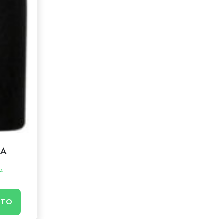
RA
o.
ITO