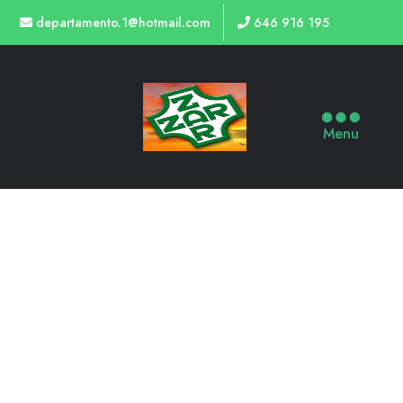
departamento.1@hotmail.com
646 916 195
Menu
TIENDA