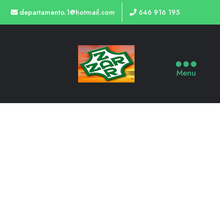
departamento.1@hotmail.com
646 916 195
Menu
20 ML