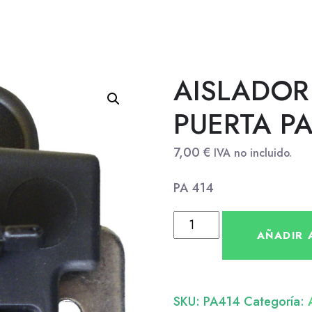
AISLADOR 
PUERTA P
7,00
€
IVA no incluido.
PA 414
AÑADIR 
SKU:
PA414
Categoría: