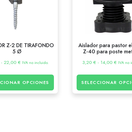
OR Z-2 DE TIRAFONDO
Aislador para pastor e
5 Ø
Z-40 para poste met
-
22,00
€
3,20
€
-
14,00
€
IVA no incluido.
IVA no i
CCIONAR OPCIONES
SELECCIONAR OPC