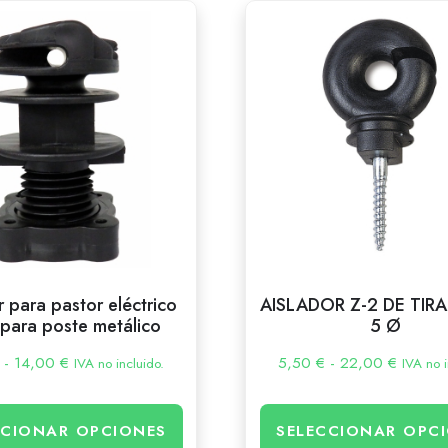
r para pastor eléctrico
AISLADOR Z-2 DE TI
para poste metálico
5 Ø
-
14,00
€
5,50
€
-
22,00
€
IVA no incluido.
IVA no i
CCIONAR OPCIONES
SELECCIONAR OPC