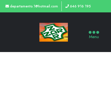
departamento.1@hotmail.com
646 916 195
Menu
TIENDA