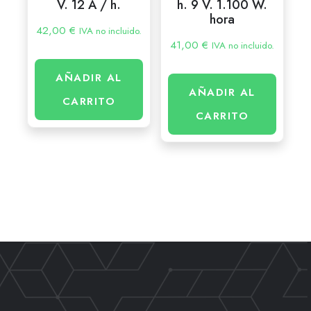
V. 12 A / h.
h. 9 V. 1.100 W.
hora
42,00
€
IVA no incluido.
41,00
€
IVA no incluido.
AÑADIR AL
AÑADIR AL
CARRITO
CARRITO