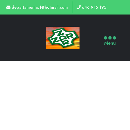
departamento.1@hotmail.com
646 916 195
Menu
TIENDA