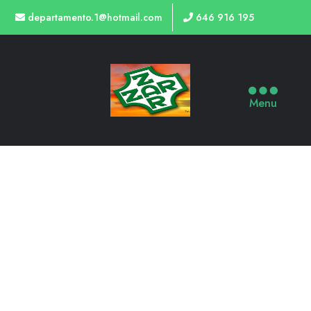
departamento.1@hotmail.com
646 916 195
Menu
TIENDA