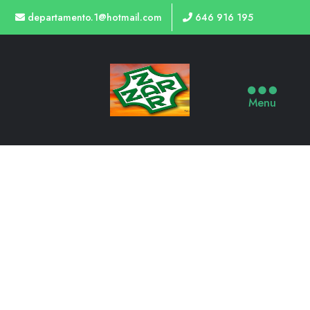
departamento.1@hotmail.com
646 916 195
Menu
TIENDA