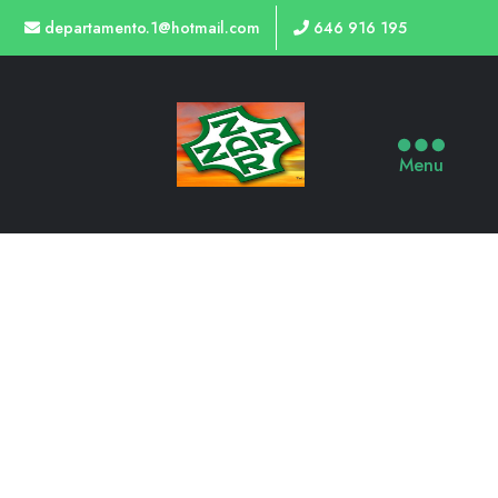
departamento.1@hotmail.com
646 916 195
Menu
TIENDA