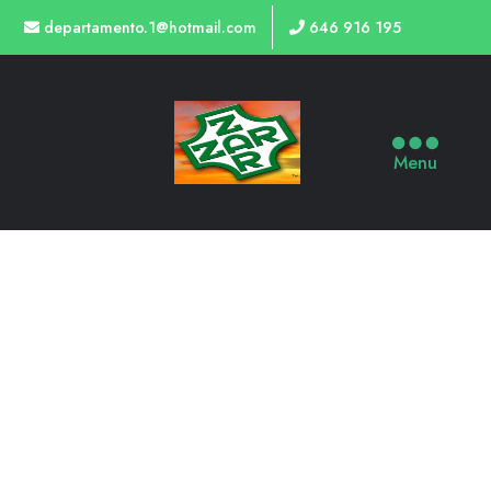
departamento.1@hotmail.com
646 916 195
Menu
TIENDA