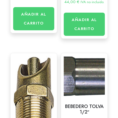
44,00
€
IVA no incluido.
AÑADIR AL
AÑADIR AL
CARRITO
CARRITO
BEBEDERO TOLVA
1/2″