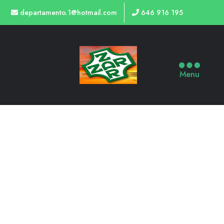
departamento.1@hotmail.com
646 916 195
Menu
TIENDA