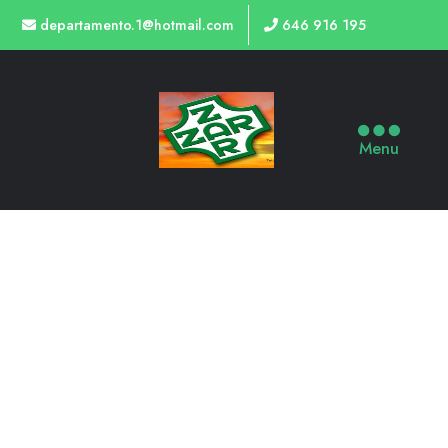
departamento.1@hotmail.com
646 916 195
Menu
TIENDA