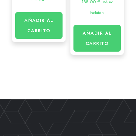
188,00
€
IVA no
incluido.
AÑADIR AL
CARRITO
AÑADIR AL
CARRITO