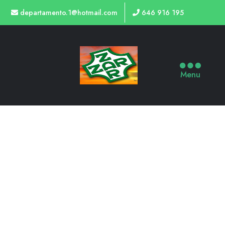
departamento.1@hotmail.com
646 916 195
Menu
TIENDA