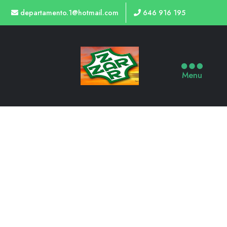
departamento.1@hotmail.com
646 916 195
Menu
TIENDA