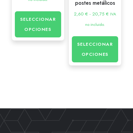
postes metálicos
2,60
€
-
20,75
€
IVA
SELECCIONAR
no incluido.
OPCIONES
SELECCIONAR
OPCIONES