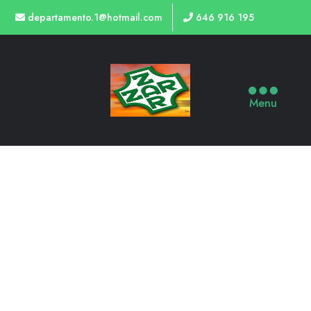
departamento.1@hotmail.com
646 916 195
Menu
TIENDA