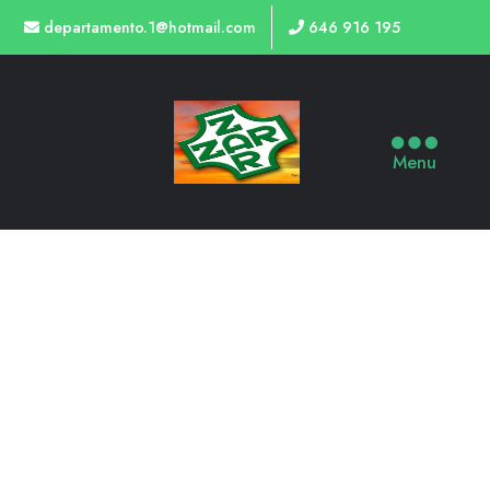
departamento.1@hotmail.com
646 916 195
Menu
TIENDA