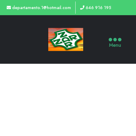
departamento.1@hotmail.com
646 916 195
Menu
TIENDA