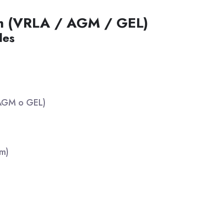
Ah (VRLA / AGM / GEL)
les
 AGM o GEL)
m)