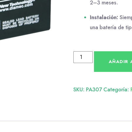
2–3 meses.
Instalación:
Siemp
una batería de ti
AÑADIR 
SKU:
PA307
Categoría: