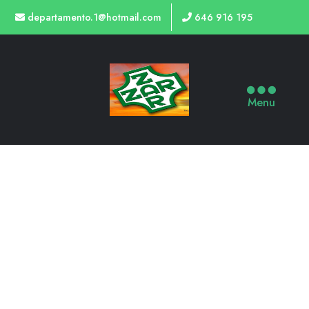
departamento.1@hotmail.com
646 916 195
Menu
TIENDA