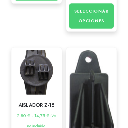
SELECCIONAR
OPCIONES
AISLADOR Z-15
2,80
€
-
14,75
€
IVA
no incluido.