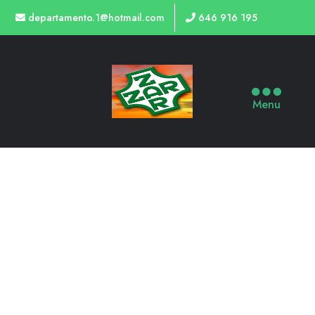
departamento.1@hotmail.com
646 916 195
Menu
TIENDA