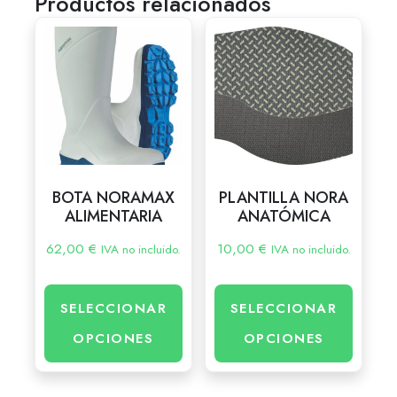
Productos relacionados
BOTA NORAMAX
PLANTILLA NORA
ALIMENTARIA
ANATÓMICA
62,00
€
10,00
€
IVA no incluido.
IVA no incluido.
SELECCIONAR
SELECCIONAR
OPCIONES
OPCIONES