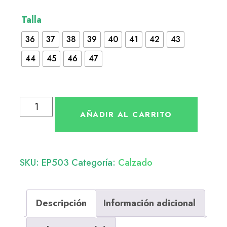
Talla
36
37
38
39
40
41
42
43
44
45
46
47
AÑADIR AL CARRITO
SKU:
EP503
Categoría:
Calzado
Descripción
Información adicional