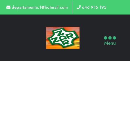
departamento.1@hotmail.com
646 916 195
Menu
TIENDA