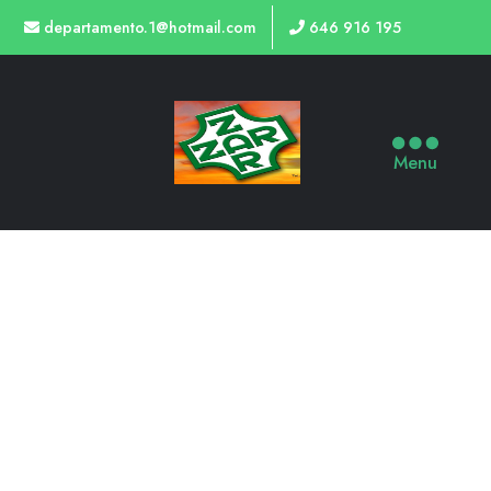
departamento.1@hotmail.com
646 916 195
Menu
47