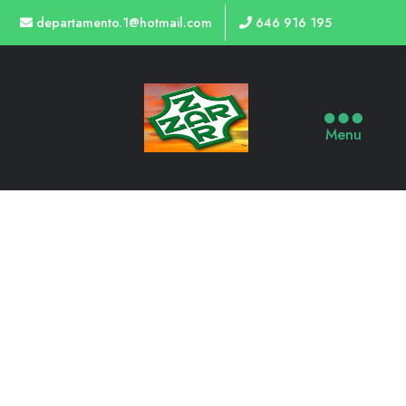
departamento.1@hotmail.com
646 916 195
Menu
37